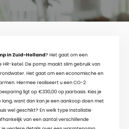
p in Zuid-Holland
? Het gaat om een
te HR-ketel. De pomp maakt slim gebruik van
 grondwater. Het gaat om een economische en
rmen. Hiermee realiseert u een CO-2
esparing ligt op €330,00 op jaarbasis. Kies je
 lang, want dan kan je een aankoop doen met
uis wel geschikt? En welk type installatie
afhankelijk van een aantal verschillende
dek je verdere details over een warmtepomp