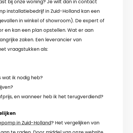
st bij onze woning? Je wilt dan in contact
nstallatiebedrijf in Zuid-Holland kan een
evallen in winkel of showroom). De expert of
or en kan een plan opstellen. Wat er aan
elangrijke zaken. Een leverancier van
t vraagstukken als:
 wat ik nodig heb?
ijven?
prijs, en wanneer heb ik het terugverdiend?
elijken
pomp in Zuid-Holland
? Het vergelijken van
er aan te raden. Door middel van onze website