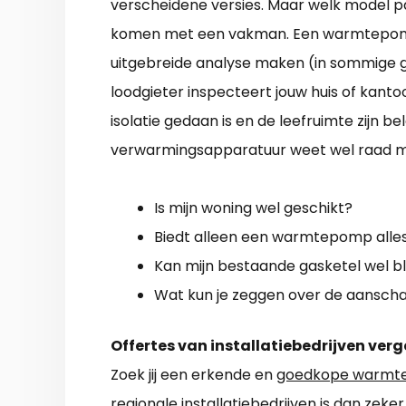
verscheidene versies. Maar welk model pa
komen met een vakman. Een warmtepomp i
uitgebreide analyse maken (in sommige g
loodgieter inspecteert jouw huis of kanto
isolatie gedaan is en de leefruimte zijn b
verwarmingsapparatuur weet wel raad me
Is mijn woning wel geschikt?
Biedt alleen een warmtepomp alles
Kan mijn bestaande gasketel wel bl
Wat kun je zeggen over de aanschaf
Offertes van installatiebedrijven verg
Zoek jij een erkende en
goedkope warmte
regionale installatiebedrijven is dan zek