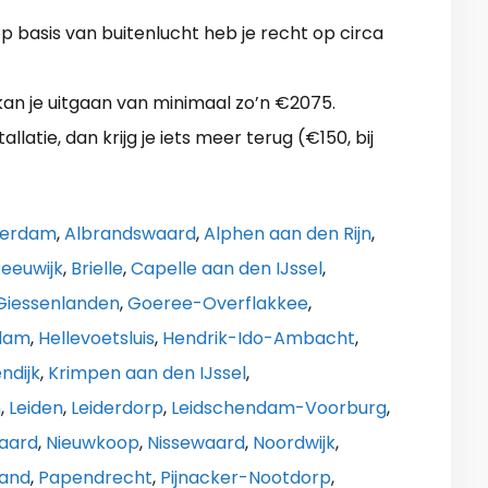
 basis van buitenlucht heb je recht op circa
n je uitgaan van minimaal zo’n €2075.
llatie, dan krijg je iets meer terug (€150, bij
serdam
,
Albrandswaard
,
Alphen aan den Rijn
,
eeuwijk
,
Brielle
,
Capelle aan den IJssel
,
Giessenlanden
,
Goeree-Overflakkee
,
ndam
,
Hellevoetsluis
,
Hendrik-Ido-Ambacht
,
ndijk
,
Krimpen aan den IJssel
,
m
,
Leiden
,
Leiderdorp
,
Leidschendam-Voorburg
,
aard
,
Nieuwkoop
,
Nissewaard
,
Noordwijk
,
land
,
Papendrecht
,
Pijnacker-Nootdorp
,