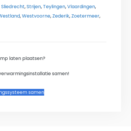
,
Sliedrecht
,
Strijen
,
Teylingen
,
Vlaardingen
,
Westland
,
Westvoorne
,
Zederik
,
Zoetermeer
,
mp laten plaatsen?
verwarmingsinstallatie samen!
ingssysteem samen