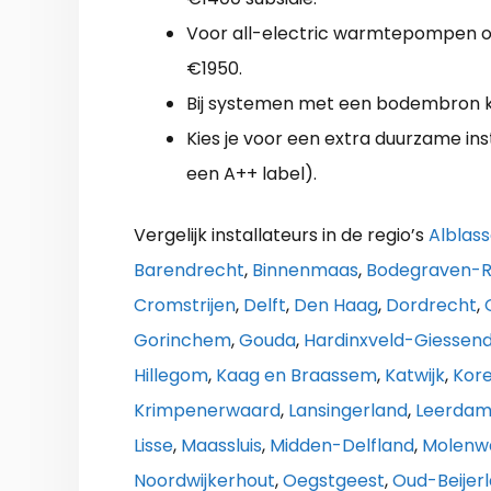
Voor all-electric warmtepompen op
€1950.
Bij systemen met een bodembron ka
Kies je voor een extra duurzame insta
een A++ label).
Vergelijk installateurs in de regio’s
Alblas
Barendrecht
,
Binnenmaas
,
Bodegraven-R
Cromstrijen
,
Delft
,
Den Haag
,
Dordrecht
,
Gorinchem
,
Gouda
,
Hardinxveld-Giesse
Hillegom
,
Kaag en Braassem
,
Katwijk
,
Kore
Krimpenerwaard
,
Lansingerland
,
Leerda
Lisse
,
Maassluis
,
Midden-Delfland
,
Molenw
Noordwijkerhout
,
Oegstgeest
,
Oud-Beijer