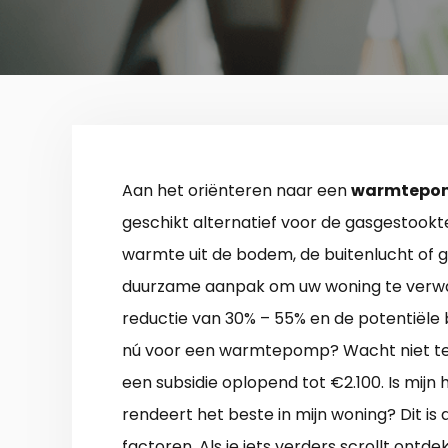
Aan het oriënteren naar een
warmtepom
geschikt alternatief voor de gasgestook
warmte uit de bodem, de buitenlucht of
duurzame aanpak om uw woning te verwa
reductie van 30% – 55% en de potentiële b
nú voor een warmtepomp? Wacht niet te
een subsidie oplopend tot €2.100. Is mijn h
rendeert het beste in mijn woning? Dit is 
factoren. Als je iets verders scrollt ont