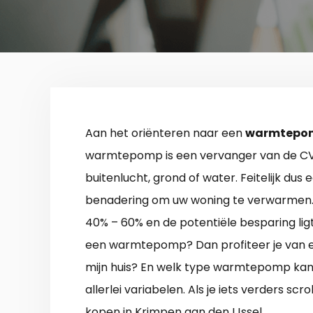
Aan het oriënteren naar een
warmtepomp
warmtepomp is een vervanger van de CV-k
buitenlucht, grond of water. Feitelijk du
benadering om uw woning te verwarmen. 
40% – 60% en de potentiële besparing ligt 
een warmtepomp? Dan profiteer je van e
mijn huis? En welk type warmtepomp kan 
allerlei variabelen. Als je iets verders 
kopen in Krimpen aan den IJssel.