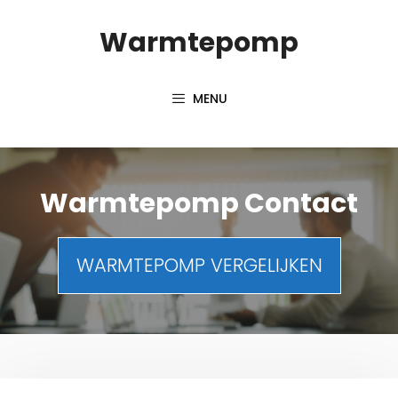
Spring
Warmtepomp
naar
inhoud
MENU
Warmtepomp Contact
WARMTEPOMP VERGELIJKEN