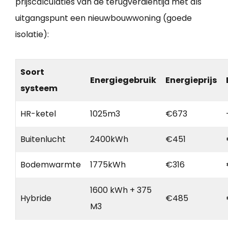
prijscalculaties van de terugverdientijd met als
uitgangspunt een nieuwbouwwoning (goede
isolatie):
Soort
Energiegebruik
Energieprijs
systeem
HR-ketel
1025m3
€673
Buitenlucht
2400kWh
€451
Bodemwarmte
1775kWh
€316
1600 kWh + 375
Hybride
€485
M3