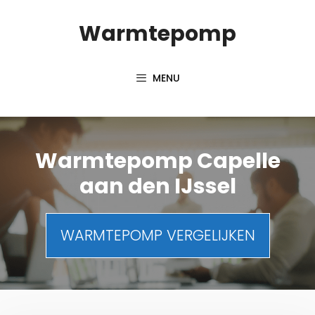
Spring
Warmtepomp
naar
inhoud
MENU
Warmtepomp Capelle
aan den IJssel
WARMTEPOMP VERGELIJKEN