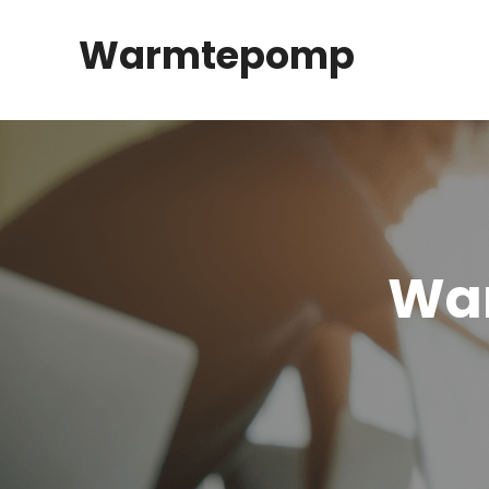
Spring
Warmtepomp
naar
inhoud
Wa