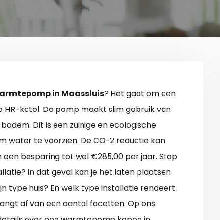
armtepomp in Maassluis
? Het gaat om een
te HR-ketel. De pomp maakt slim gebruik van
bodem. Dit is een zuinige en ecologische
m water te voorzien. De CO-2 reductie kan
n een besparing tot wel €285,00 per jaar. Stap
llatie? In dat geval kan je het laten plaatsen
jn type huis? En welk type installatie rendeert
angt af van een aantal facetten. Op ons
etails over een warmtepomp kopen in