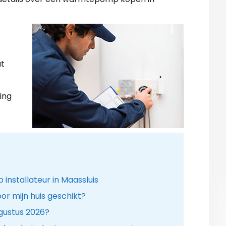
at
ing
stallateur in Maassluis
r mijn huis geschikt?
gustus 2026?