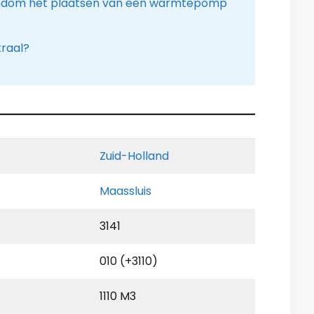
ondom het plaatsen van een warmtepomp
traal?
Zuid-Holland
Maassluis
3141
010 (+3110)
1110 M3