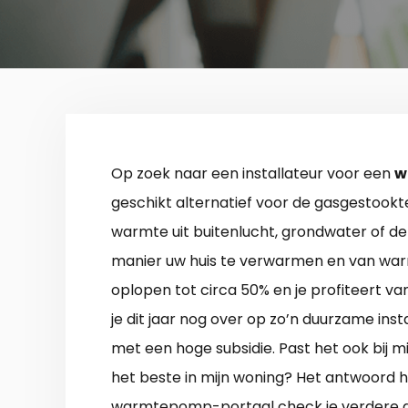
Op zoek naar een installateur voor een
w
geschikt alternatief voor de gasgestook
warmte uit buitenlucht, grondwater of de 
manier uw huis te verwarmen en van war
oplopen tot circa 50% en je profiteert va
je dit jaar nog over op zo’n duurzame insta
met een hoge subsidie. Past het ook bij mi
het beste in mijn woning? Het antwoord h
warmtepomp-portaal check je verdere d