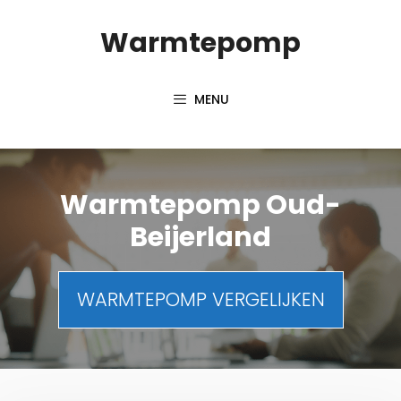
Spring
Warmtepomp
naar
inhoud
MENU
Warmtepomp Oud-
Beijerland
WARMTEPOMP VERGELIJKEN