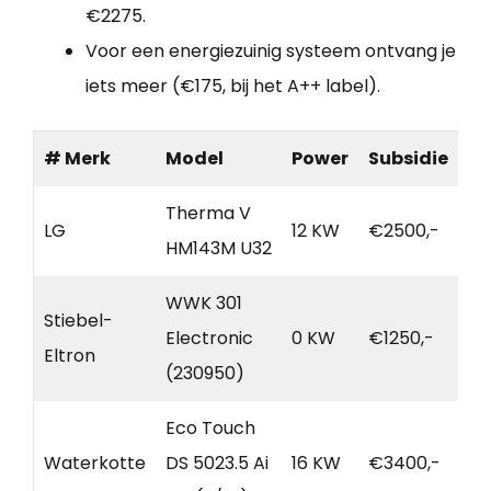
€2275.
Voor een energiezuinig systeem ontvang je
iets meer (€175, bij het A++ label).
# Merk
Model
Power
Subsidie
Therma V
LG
12 KW
€2500,-
HM143M U32
WWK 301
Stiebel-
Electronic
0 KW
€1250,-
Eltron
(230950)
Eco Touch
Waterkotte
DS 5023.5 Ai
16 KW
€3400,-