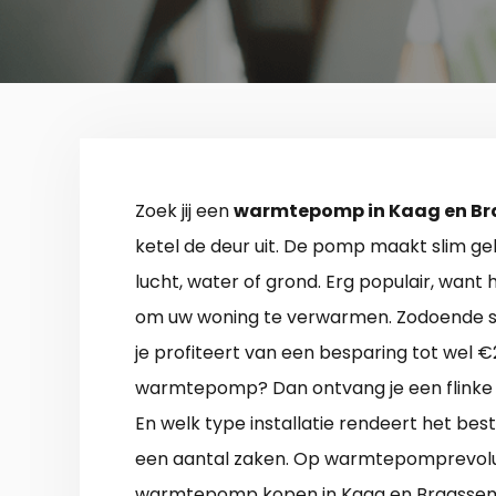
Zoek jij een
warmtepomp in Kaag en B
ketel de deur uit. De pomp maakt slim ge
lucht, water of grond. Erg populair, wan
om uw woning te verwarmen. Zodoende sl
je profiteert van een besparing tot wel €2
warmtepomp? Dan ontvang je een flinke 
En welk type installatie rendeert het bes
een aantal zaken. Op warmtepomprevoluti
warmtepomp kopen in Kaag en Braasse