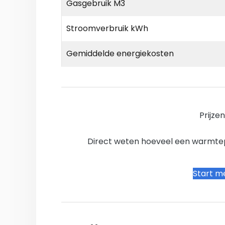
Gasgebruik M3
Stroomverbruik kWh
Gemiddelde energiekosten
Prijze
Direct weten hoeveel een warmtepo
Start me