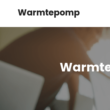
Spring
Warmtepomp
naar
inhoud
Warmte