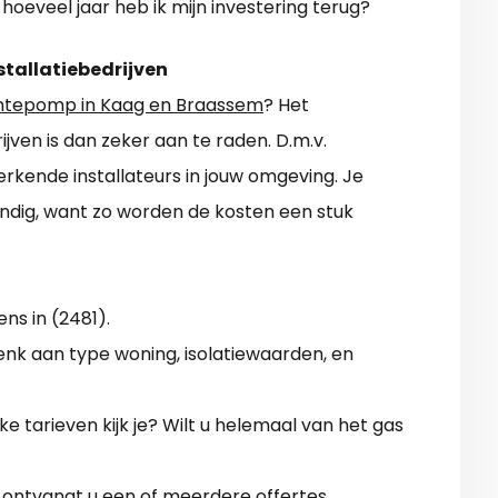
hoeveel jaar heb ik mijn investering terug?
stallatiebedrijven
tepomp in Kaag en Braassem
? Het
rijven is dan zeker aan te raden. D.m.v.
rkende installateurs in jouw omgeving. Je
ndig, want zo worden de kosten een stuk
ens in (2481).
Denk aan type woning, isolatiewaarden, en
 tarieven kijk je? Wilt u helemaal van het gas
k ontvangt u een of meerdere offertes.