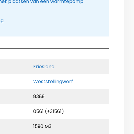
 het plaatsen van een warmtepomp
ng
Friesland
Weststellingwerf
8389
0561 (+31561)
1590 M3