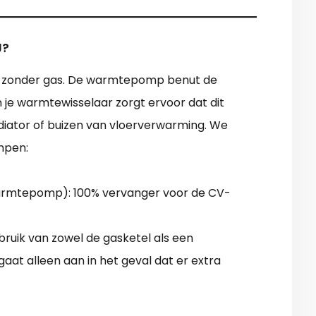
J?
 zonder gas. De warmtepomp benut de
en je warmtewisselaar zorgt ervoor dat dit
adiator of buizen van vloerverwarming. We
mpen:
 warmtepomp): 100% vervanger voor de CV-
uik van zowel de gasketel als een
gaat alleen aan in het geval dat er extra