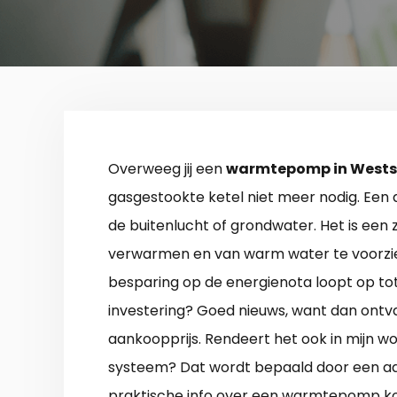
Overweeg jij een
warmtepomp in Westst
gasgestookte ketel niet meer nodig. Een 
de buitenlucht of grondwater. Het is een
verwarmen en van warm water te voorzie
besparing op de energienota loopt op tot
investering? Goed nieuws, want dan ontva
aankoopprijs. Rendeert het ook in mijn wo
systeem? Dat wordt bepaald door een aan
praktische info over een warmtepomp kop