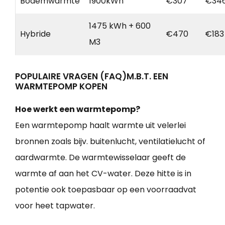
Bodemwarmte
1900kWh
€307
€34
1475 kWh + 600
Hybride
€470
€183
M3
POPULAIRE VRAGEN (FAQ)M.B.T. EEN
WARMTEPOMP KOPEN
Hoe werkt een warmtepomp?
Een warmtepomp haalt warmte uit velerlei
bronnen zoals bijv. buitenlucht, ventilatielucht of
aardwarmte. De warmtewisselaar geeft de
warmte af aan het CV-water. Deze hitte is in
potentie ook toepasbaar op een voorraadvat
voor heet tapwater.