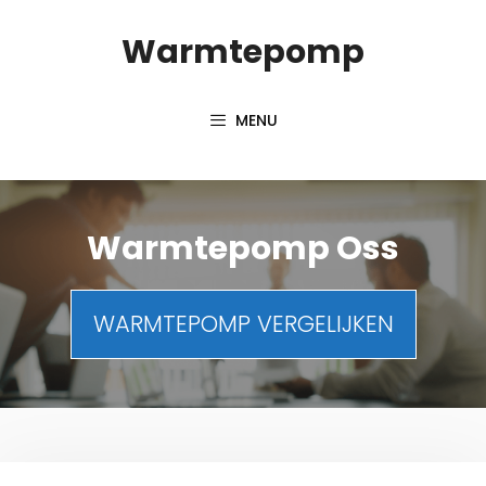
Spring
Warmtepomp
naar
inhoud
MENU
Warmtepomp Oss
WARMTEPOMP VERGELIJKEN