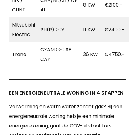
IBK /
CHA/ML/ST/WP
8 KW
€2100,-
CLINT
41
Mitsubishi
PH(R)120Y
11 KW
€2400,-
Electric
CXAM 020 SE
Trane
36 KW
€4750,-
CAP
EEN ENERGIENEUTRALE WONING IN 4 STAPPEN
Verwarming en warm water zonder gas? Bij een
energieneutrale woning heb je een minimale
energierekening, gaat de CO2-uitstoot fors