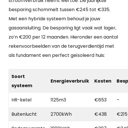
stroomverbruik neemt wel toe. De jaarlijkse
besparing schommelt tussen €245 tot €335.
Met een hybride systeem behoud je jouw
gasaansluiting. De besparing ligt vaak wat lager,
zo’n €200 per 12 maanden. Hieronder een aantal
rekenvoorbeelden van de terugverdientijd met
als fundament een perfect geïsoleerd huis:
Soort
Energieverbruik
Kosten
Besp
systeem
HR-ketel
1125m3
€653
–
Buitenlucht
2700kWh
€438
€215