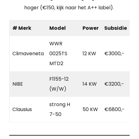
hoger (€150, kijk naar het A++ label).
# Merk
Model
Power
Subsidie
WWR
Climaveneta
0025TS
12 KW
€3000,-
MTD2
F1155-12
NIBE
14 KW
€3200,-
(W/W)
strong H
Clausius
50 KW
€6800,-
7-50