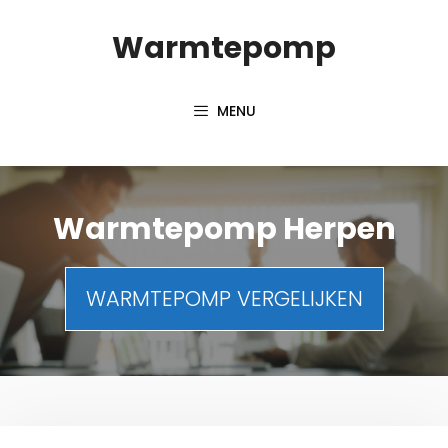
Spring
Warmtepomp
naar
inhoud
MENU
Warmtepomp Herpen
WARMTEPOMP VERGELIJKEN