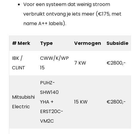
Voor een systeem dat weinig stroom
verbruikt ontvang je iets meer (€175, met
name A++ labels).
# Merk
Type
Vermogen
Subsidie
IBK /
CWW/K/WP
7 KW
€2800,-
CLINT
15
PUHZ-
SHW140
Mitsubishi
YHA +
15 KW
€2800,-
Electric
ERST20C-
VM2C