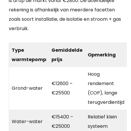
is al op de markt vanaf €2800. De uiteindelijke
rekening is afhankelijk van meerdere facetten
zoals soort installatie, de isolatie en stroom + gas
verbruik.
Type
Gemiddelde
Opmerking
warmtepomp
prijs
Hoog
€12600 –
rendement
Grond-water
€25500
(COP), lange
terugverdientijd
€15400 –
Relatief klein
Water-water
€25000
systeem