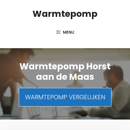
Spring
Warmtepomp
naar
inhoud
MENU
Warmtepomp Horst
aan de Maas
WARMTEPOMP VERGELIJKEN