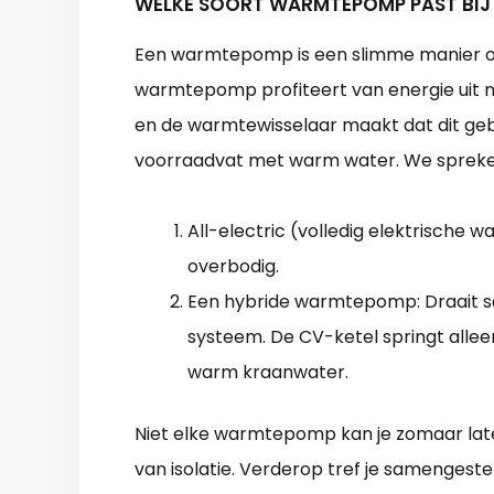
WELKE SOORT WARMTEPOMP PAST BIJ
Een warmtepomp is een slimme manier o
warmtepomp profiteert van energie uit na
en de warmtewisselaar maakt dat dit geb
voorraadvat met warm water. We sprek
All-electric (volledig elektrische 
overbodig.
Een hybride warmtepomp: Draait 
systeem. De CV-ketel springt alleen 
warm kraanwater.
Niet elke warmtepomp kan je zomaar lat
van isolatie. Verderop tref je samengest