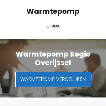
Spring
Warmtepomp
naar
inhoud
MENU
Warmtepomp Regio
Overijssel
WARMTEPOMP VERGELIJKEN