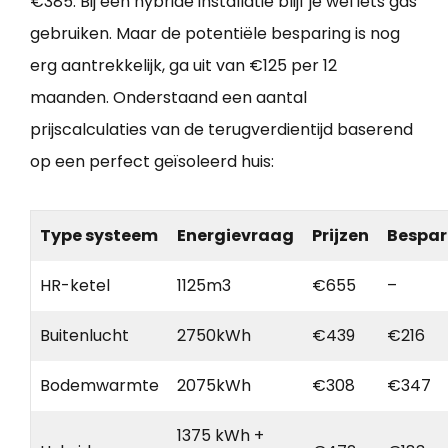
€385. Bij een hybride installatie blijf je wel iets gas
gebruiken. Maar de potentiële besparing is nog
erg aantrekkelijk, ga uit van €125 per 12
maanden. Onderstaand een aantal
prijscalculaties van de terugverdientijd baserend
op een perfect geïsoleerd huis:
Type systeem
Energievraag
Prijzen
Bespar
HR-ketel
1125m3
€655
–
Buitenlucht
2750kWh
€439
€216
Bodemwarmte
2075kWh
€308
€347
1375 kWh +