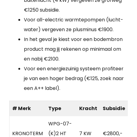
buitenlucht (4 kW) vergeven ze grofweg
€1250 subsidie.
Voor all-electric warmtepompen (lucht-
water) vergeven ze plusminus €1900.
In het geval je kiest voor een bodembron
product mag jij rekenen op minimaal om
en nabij €2100.
Voor een energiezuinig systeem profiteer
je van een hoger bedrag (€125, zoek naar
een A++ label).
# Merk
Type
Kracht
Subsidie
WPG-07-
KRONOTERM
(K)2 HT
7 KW
€2800,-