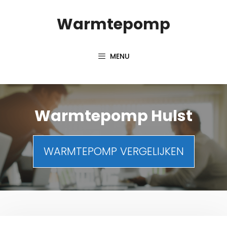
Spring
Warmtepomp
naar
inhoud
MENU
Warmtepomp Hulst
WARMTEPOMP VERGELIJKEN