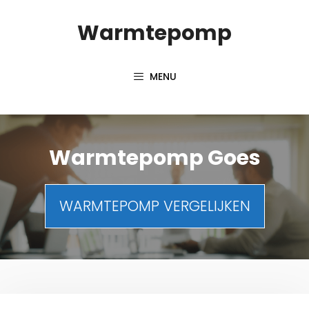
Spring
Warmtepomp
naar
inhoud
MENU
Warmtepomp Goes
WARMTEPOMP VERGELIJKEN