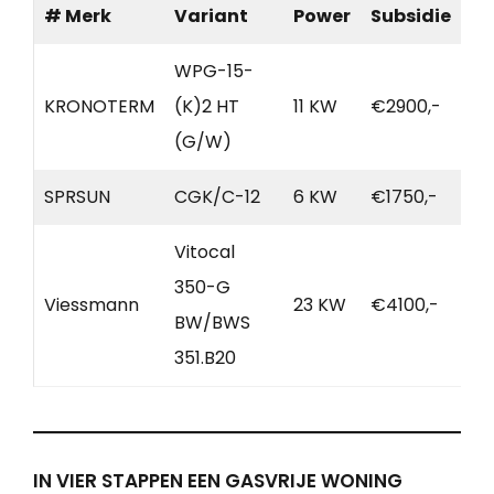
# Merk
Variant
Power
Subsidie
WPG-15-
KRONOTERM
(K)2 HT
11 KW
€2900,-
(G/W)
SPRSUN
CGK/C-12
6 KW
€1750,-
Vitocal
350-G
Viessmann
23 KW
€4100,-
BW/BWS
351.B20
IN VIER STAPPEN EEN GASVRIJE WONING