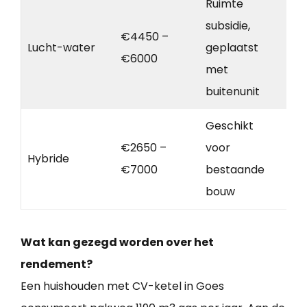
Ruimte
subsidie,
€4450 –
Lucht-water
geplaatst
€6000
met
buitenunit
Geschikt
€2650 –
voor
Hybride
€7000
bestaande
bouw
Wat kan gezegd worden over het
rendement?
Een huishouden met CV-ketel in Goes