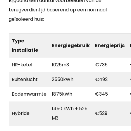
Bijgaand een aantal voorbeelden van de
terugverdientijd baserend op een normaal
geïsoleerd huis:
Type
Energiegebruik
Energieprijs
installatie
HR-ketel
1025m3
€735
Buitenlucht
2550kWh
€492
Bodemwarmte
1875kWh
€345
1450 kWh + 525
Hybride
€529
M3