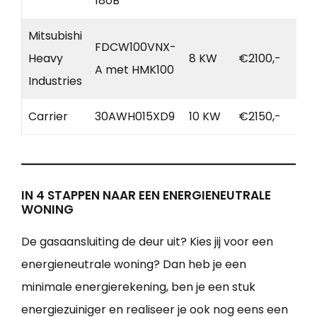
180B
Mitsubishi
FDCW100VNX-
Heavy
8 KW
€2100,-
A met HMK100
Industries
Carrier
30AWH015XD9
10 KW
€2150,-
IN 4 STAPPEN NAAR EEN ENERGIENEUTRALE
WONING
De gasaansluiting de deur uit? Kies jij voor een
energieneutrale woning? Dan heb je een
minimale energierekening, ben je een stuk
energiezuiniger en realiseer je ook nog eens een