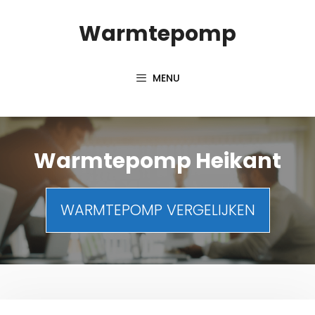
Spring
Warmtepomp
naar
inhoud
MENU
Warmtepomp Heikant
WARMTEPOMP VERGELIJKEN