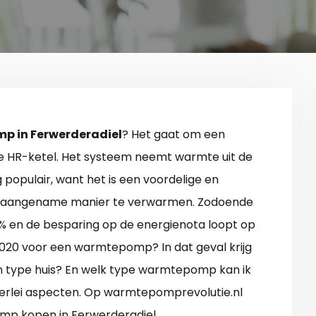
 in Ferwerderadiel
? Het gaat om een
te HR-ketel. Het systeem neemt warmte uit de
populair, want het is een voordelige en
n aangename manier te verwarmen. Zodoende
5% en de besparing op de energienota loopt op
nd 2020 voor een warmtepomp? In dat geval krijg
mijn type huis? En welk type warmtepomp kan ik
allerlei aspecten. Op warmtepomprevolutie.nl
omp kopen in Ferwerderadiel.