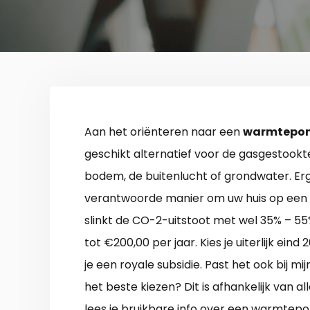
Aan het oriënteren naar een
warmtepomp
geschikt alternatief voor de gasgestook
bodem, de buitenlucht of grondwater. Erg 
verantwoorde manier om uw huis op ee
slinkt de CO-2-uitstoot met wel 35% – 5
tot €200,00 per jaar. Kies je uiterlijk ei
je een royale subsidie. Past het ook bij 
het beste kiezen? Dit is afhankelijk van 
lees je bruikbare info over een warmtep