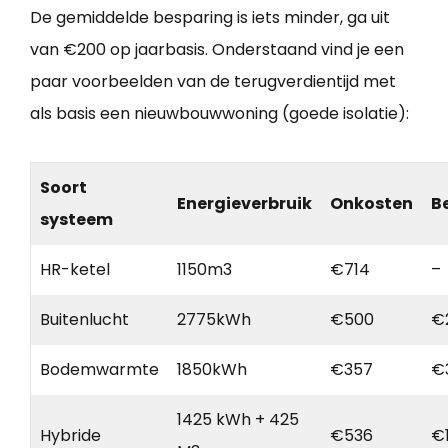
De gemiddelde besparing is iets minder, ga uit
van €200 op jaarbasis. Onderstaand vind je een
paar voorbeelden van de terugverdientijd met
als basis een nieuwbouwwoning (goede isolatie):
Soort
Energieverbruik
Onkosten
B
systeem
HR-ketel
1150m3
€714
–
Buitenlucht
2775kWh
€500
€
Bodemwarmte
1850kWh
€357
€
1425 kWh + 425
Hybride
€536
€