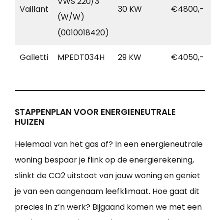
VWS 220/3
Vaillant
30 KW
€4800,-
(W/W)
(0010018420)
Galletti
MPEDT034H
29 KW
€4050,-
STAPPENPLAN VOOR ENERGIENEUTRALE
HUIZEN
Helemaal van het gas af? In een energieneutrale
woning bespaar je flink op de energierekening,
slinkt de CO2 uitstoot van jouw woning en geniet
je van een aangenaam leefklimaat. Hoe gaat dit
precies in z’n werk? Bijgaand komen we met een