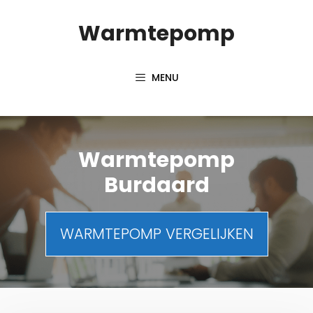
Spring
Warmtepomp
naar
inhoud
MENU
Warmtepomp
Burdaard
WARMTEPOMP VERGELIJKEN