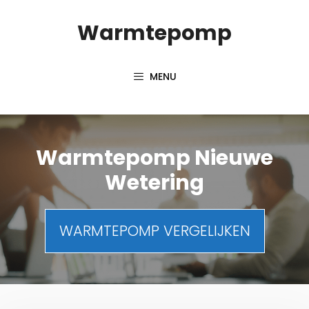
Spring
Warmtepomp
naar
inhoud
MENU
Warmtepomp Nieuwe
Wetering
WARMTEPOMP VERGELIJKEN