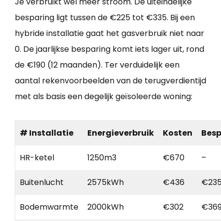
Je verbruikt wel meer stroom. De uiteindelijke
besparing ligt tussen de €225 tot €335. Bij een
hybride installatie gaat het gasverbruik niet naar
0. De jaarlijkse besparing komt iets lager uit, rond
de €190 (12 maanden). Ter verduidelijk een
aantal rekenvoorbeelden van de terugverdientijd
met als basis een degelijk geïsoleerde woning:
# Installatie
Energieverbruik
Kosten
Besp
HR-ketel
1250m3
€670
–
Buitenlucht
2575kWh
€436
€23
Bodemwarmte
2000kWh
€302
€36