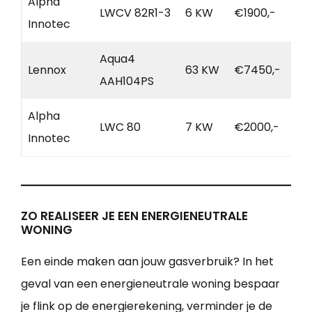
Alpha
LWCV 82R1-3
6 KW
€1900,-
Innotec
Aqua4
Lennox
63 KW
€7450,-
AAH104PS
Alpha
LWC 80
7 KW
€2000,-
Innotec
ZO REALISEER JE EEN ENERGIENEUTRALE
WONING
Een einde maken aan jouw gasverbruik? In het
geval van een energieneutrale woning bespaar
je flink op de energierekening, verminder je de