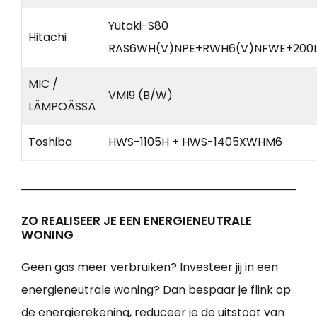
Yutaki-S80
Hitachi
RAS6WH(V)NPE+RWH6(V)NFWE+200
MIC /
VMI9 (B/W)
LÄMPOÄSSÄ
Toshiba
HWS-1105H + HWS-1405XWHM6
ZO REALISEER JE EEN ENERGIENEUTRALE
WONING
Geen gas meer verbruiken? Investeer jij in een
energieneutrale woning? Dan bespaar je flink op
de energierekening, reduceer je de uitstoot van