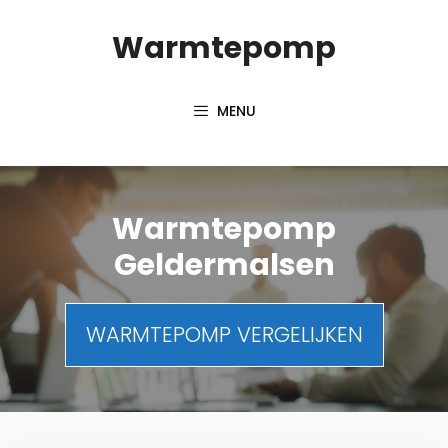
Spring
Warmtepomp
naar
inhoud
MENU
Warmtepomp
Geldermalsen
WARMTEPOMP VERGELIJKEN