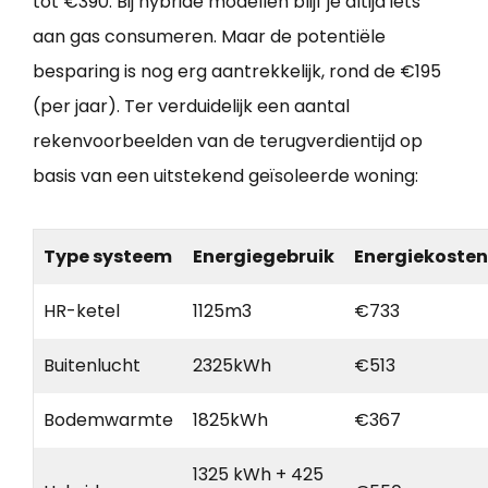
tot €390. Bij hybride modellen blijf je altijd iets
aan gas consumeren. Maar de potentiële
besparing is nog erg aantrekkelijk, rond de €195
(per jaar). Ter verduidelijk een aantal
rekenvoorbeelden van de terugverdientijd op
basis van een uitstekend geïsoleerde woning:
Type systeem
Energiegebruik
Energiekosten
HR-ketel
1125m3
€733
Buitenlucht
2325kWh
€513
Bodemwarmte
1825kWh
€367
1325 kWh + 425