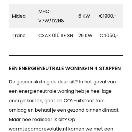
MHC-
Midea
6 KW
€1900,-
V7W/D2N8
Trane
CXAX 015 SE SN
29 KW
€4050,-
EEN ENERGIENEUTRALE WONING IN 4 STAPPEN
De gasaansluiting de deur uit? In het geval van
een energieneutrale woning heb je heel lage
energiekosten, gaat de CO2-uitstoot fors
omlaag en behaal je een gezond binnenklimaat.
Maar hoe realiseer ik dit? Op
warmtepomprevolutie.nl komen we met een