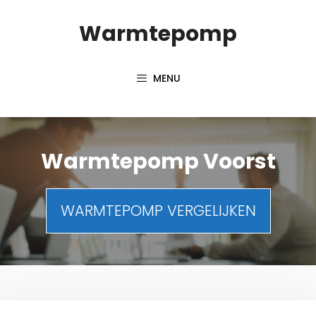
Spring
Warmtepomp
naar
inhoud
MENU
Warmtepomp Voorst
WARMTEPOMP VERGELIJKEN