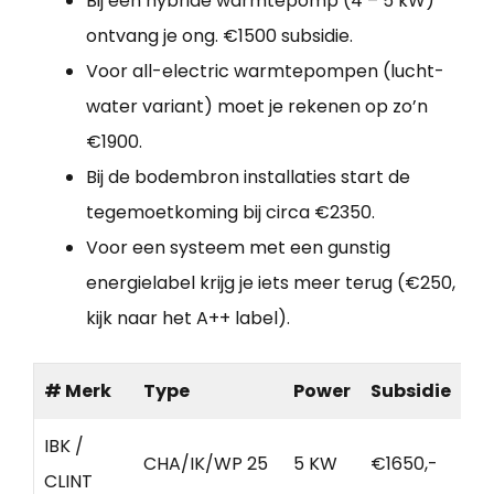
Bij een hybride warmtepomp (4 – 5 kW)
ontvang je ong. €1500 subsidie.
Voor all-electric warmtepompen (lucht-
water variant) moet je rekenen op zo’n
€1900.
Bij de bodembron installaties start de
tegemoetkoming bij circa €2350.
Voor een systeem met een gunstig
energielabel krijg je iets meer terug (€250,
kijk naar het A++ label).
# Merk
Type
Power
Subsidie
IBK /
CHA/IK/WP 25
5 KW
€1650,-
CLINT