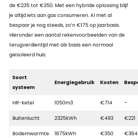
de €235 tot €350. Met een hybride oplossing blijf
je altijd iets aan gas consumeren. Al met al
bespaar je nog steeds, zo’n €175 op jaarbasis.
Hieronder een aantal rekenvoorbeelden van de
terugverdientijd met als basis een normaal
geïsoleerd huis:
Soort
Energiegebruik
Kosten
Besp
systeem
HR-ketel
1050m3
€714
–
Buitenlucht
2325kWh
€493
€221
Bodemwarmte
1875kWh
€350
€364