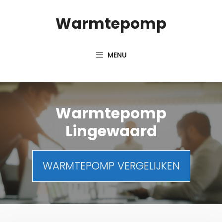
Spring
Warmtepomp
naar
inhoud
MENU
Warmtepomp
Lingewaard
WARMTEPOMP VERGELIJKEN