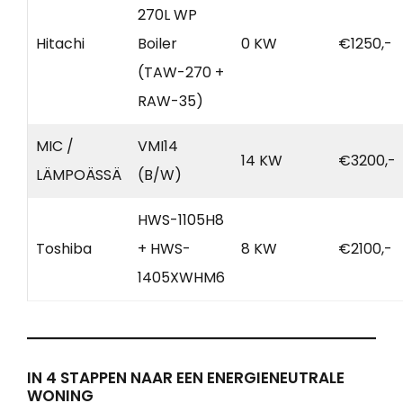
270L WP
Hitachi
Boiler
0 KW
€1250,-
(TAW-270 +
RAW-35)
MIC /
VMI14
14 KW
€3200,-
LÄMPOÄSSÄ
(B/W)
HWS-1105H8
Toshiba
+ HWS-
8 KW
€2100,-
1405XWHM6
IN 4 STAPPEN NAAR EEN ENERGIENEUTRALE
WONING