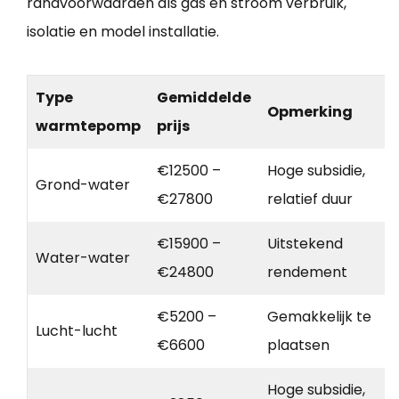
randvoorwaarden als gas en stroom verbruik,
isolatie en model installatie.
Type
Gemiddelde
Opmerking
warmtepomp
prijs
€12500 –
Hoge subsidie,
Grond-water
€27800
relatief duur
€15900 –
Uitstekend
Water-water
€24800
rendement
€5200 –
Gemakkelijk te
Lucht-lucht
€6600
plaatsen
Hoge subsidie,