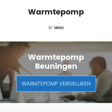
Spring
Warmtepomp
naar
inhoud
MENU
Warmtepomp
Beuningen
WARMTEPOMP VERGELIJKEN