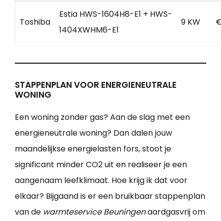
Estia HWS-1604H8-E1 + HWS-
Toshiba
9 KW
€
1404XWHM6-E1
STAPPENPLAN VOOR ENERGIENEUTRALE
WONING
Een woning zonder gas? Aan de slag met een
energieneutrale woning? Dan dalen jouw
maandelijkse energielasten fors, stoot je
significant minder CO2 uit en realiseer je een
aangenaam leefklimaat. Hoe krijg ik dat voor
elkaar? Bijgaand is er een bruikbaar stappenplan
van de
warmteservice Beuningen
aardgasvrij om