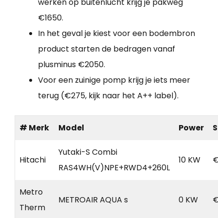
werken op buitenlucht krijg je pakweg
€1650.
In het geval je kiest voor een bodembron
product starten de bedragen vanaf
plusminus €2050.
Voor een zuinige pomp krijg je iets meer
terug (€275, kijk naar het A++ label).
# Merk
Model
Power
S
Yutaki-S Combi
Hitachi
10 KW
€
RAS4WH(V)NPE+RWD4+260L
Metro
METROAIR AQUA s
0 KW
€
Therm