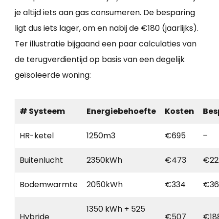
je altijd iets aan gas consumeren. De besparing
ligt dus iets lager, om en nabij de €180 (jaarlijks).
Ter illustratie bijgaand een paar calculaties van
de terugverdientijd op basis van een degelijk
geïsoleerde woning:
# Systeem
Energiebehoefte
Kosten
Bes
HR-ketel
1250m3
€695
–
Buitenlucht
2350kWh
€473
€22
Bodemwarmte
2050kWh
€334
€36
1350 kWh + 525
Hybride
€507
€18