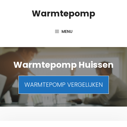
Spring
Warmtepomp
naar
inhoud
MENU
Warmtepomp Huissen
WARMTEPOMP VERGELIJKEN