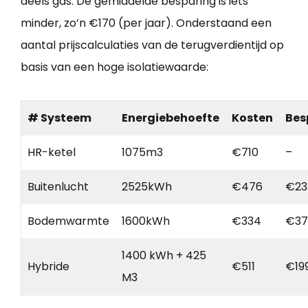
deels gas. De gemiddelde besparing is iets
minder, zo’n €170 (per jaar). Onderstaand een
aantal prijscalculaties van de terugverdientijd op
basis van een hoge isolatiewaarde:
# Systeem
Energiebehoefte
Kosten
Bes
HR-ketel
1075m3
€710
–
Buitenlucht
2525kWh
€476
€23
Bodemwarmte
1600kWh
€334
€37
1400 kWh + 425
Hybride
€511
€19
M3