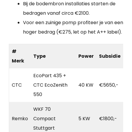
Bij de bodembron installaties starten de
bedragen vanaf circa €2100.
Voor een zuinige pomp profiteer je van een
hoger bedrag (€275, let op het A++ label).
#
Type
Power
Subsidie
Merk
EcoPart 435 +
CTC
CTC EcoZenith
40 KW
€5650,-
550
WKF 70
Remko
Compact
5 KW
€1800,-
Stuttgart