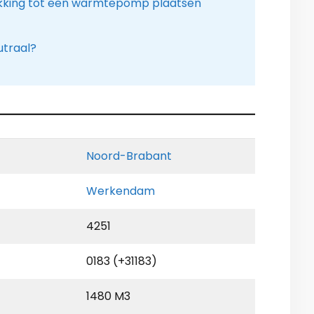
kking tot een warmtepomp plaatsen
utraal?
Noord-Brabant
Werkendam
4251
0183 (+31183)
1480 M3