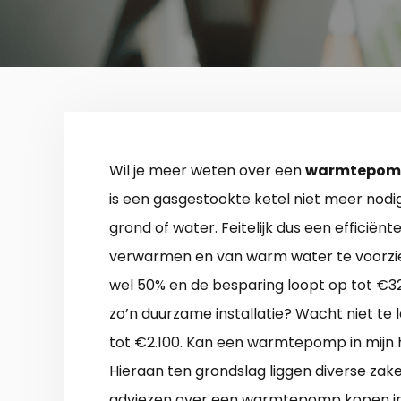
Wil je meer weten over een
warmtepomp
is een gasgestookte ketel niet meer nodi
grond of water. Feitelijk dus een efficiënte
verwarmen en van warm water te voorzie
wel 50% en de besparing loopt op tot €325
zo’n duurzame installatie? Wacht niet te 
tot €2.100. Kan een warmtepomp in mijn h
Hieraan ten grondslag liggen diverse zaken
adviezen over een warmtepomp kopen 