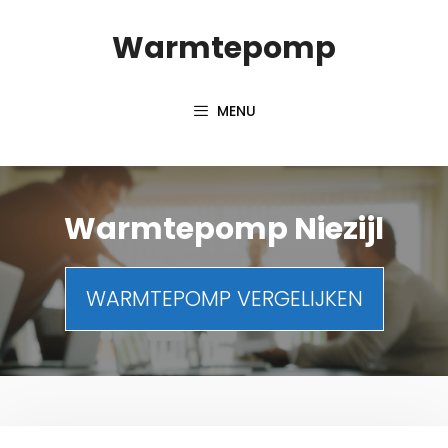
Spring
Warmtepomp
naar
inhoud
MENU
Warmtepomp Niezijl
WARMTEPOMP VERGELIJKEN