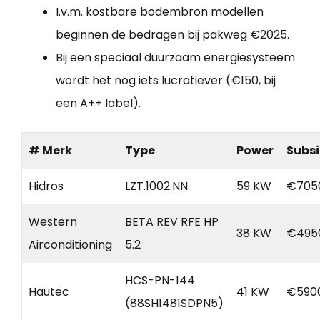
I.v.m. kostbare bodembron modellen
beginnen de bedragen bij pakweg €2025.
Bij een speciaal duurzaam energiesysteem
wordt het nog iets lucratiever (€150, bij
een A++ label).
# Merk
Type
Power
Subsi
Hidros
LZT.1002.NN
59 KW
€705
Western
BETA REV RFE HP
38 KW
€495
Airconditioning
5.2
HCS-PN-144
Hautec
41 KW
€5900
(88SH1481SDPN5)