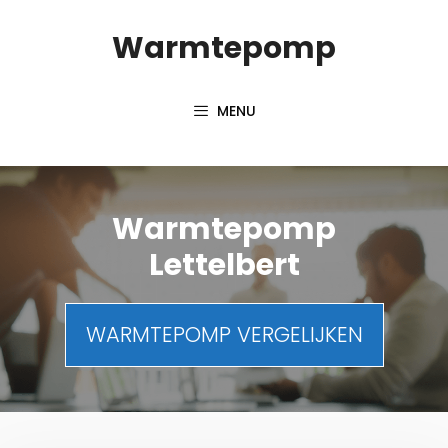
Spring
Warmtepomp
naar
inhoud
MENU
Warmtepomp
Lettelbert
WARMTEPOMP VERGELIJKEN