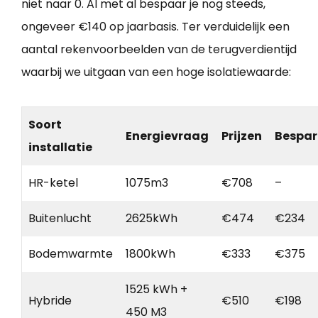
niet naar 0. Al met al bespaar je nog steeds,
ongeveer €140 op jaarbasis. Ter verduidelijk een
aantal rekenvoorbeelden van de terugverdientijd
waarbij we uitgaan van een hoge isolatiewaarde:
Soort
Energievraag
Prijzen
Bespar
installatie
HR-ketel
1075m3
€708
–
Buitenlucht
2625kWh
€474
€234
Bodemwarmte
1800kWh
€333
€375
1525 kWh +
Hybride
€510
€198
450 M3