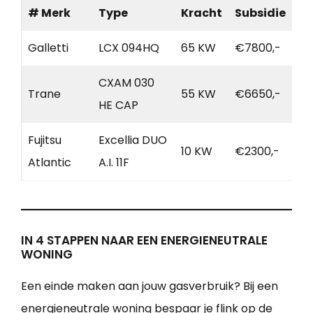
# Merk
Type
Kracht
Subsidie
Galletti
LCX 094HQ
65 KW
€7800,-
CXAM 030
Trane
55 KW
€6650,-
HE CAP
Fujitsu
Excellia DUO
10 KW
€2300,-
Atlantic
A.I. 11F
IN 4 STAPPEN NAAR EEN ENERGIENEUTRALE
WONING
Een einde maken aan jouw gasverbruik? Bij een
energieneutrale woning bespaar je flink op de