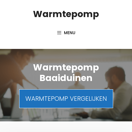
Spring
Warmtepomp
naar
inhoud
MENU
Warmtepomp
Baaiduinen
WARMTEPOMP VERGELIJKEN