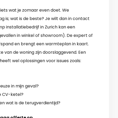
iets wat je zomaar even doet. We
 is; wat is de beste? Je wilt dan in contact
nstallatiebedrijf in Zurich kan een
evallen in winkel of showroom). De expert of
jfspand en brengt een warmteplan in kaart.
te van de woning zijn doorslaggevend. Een
eft wel oplossingen voor issues zoals:
uze in mijn geval?
ge CV-ketel?
n wat is de terugverdientijd?
raag offerte op