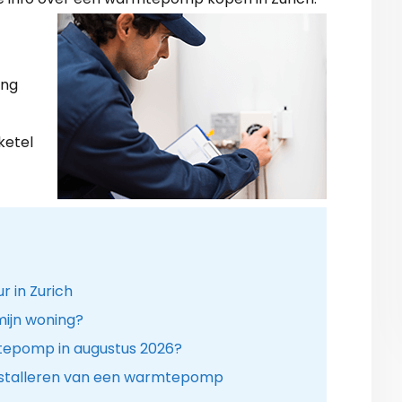
ing
ketel
 in Zurich
ijn woning?
tepomp in augustus 2026?
installeren van een warmtepomp