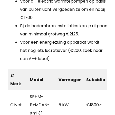
Voor all-electric warmtepompen op basis
van buitenlucht vergoeden ze om en nabij
€1700.
Bij de bodembron installaties kan je uitgaan
van minimaal grofweg €2125.
Voor een energiezuinig apparaat wordt
het nog iets lucratiever (€200, zoek naar
een A++ label).
#
Model
Vermogen
Subsidie
Merk
SRHM-
Clivet
B+MDAN-
5 KW
€1800,-
Xmi 3.1