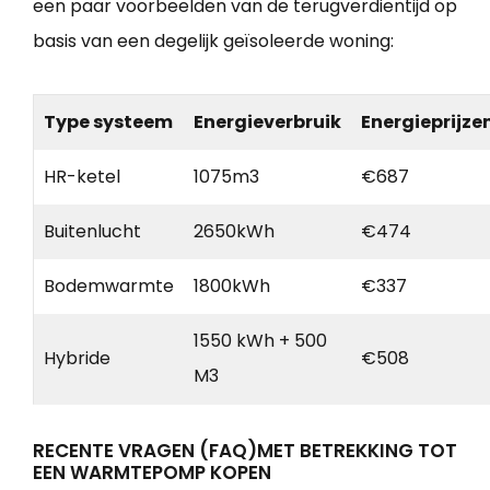
een paar voorbeelden van de terugverdientijd op
basis van een degelijk geïsoleerde woning:
Type systeem
Energieverbruik
Energieprijze
HR-ketel
1075m3
€687
Buitenlucht
2650kWh
€474
Bodemwarmte
1800kWh
€337
1550 kWh + 500
Hybride
€508
M3
RECENTE VRAGEN (FAQ)MET BETREKKING TOT
EEN WARMTEPOMP KOPEN