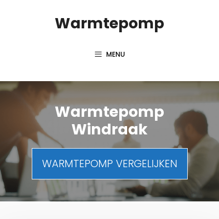
Spring
Warmtepomp
naar
inhoud
MENU
Warmtepomp
Windraak
WARMTEPOMP VERGELIJKEN