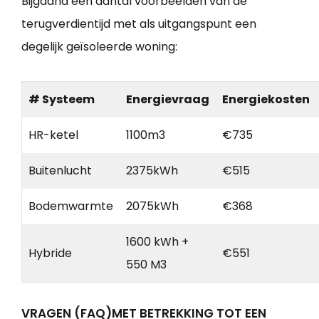
Bijgaand een aantal voorbeelden van de
terugverdientijd met als uitgangspunt een
degelijk geïsoleerde woning:
# Systeem
Energievraag
Energiekosten
HR-ketel
1100m3
€735
Buitenlucht
2375kWh
€515
Bodemwarmte
2075kWh
€368
1600 kWh +
Hybride
€551
550 M3
VRAGEN (FAQ)MET BETREKKING TOT EEN