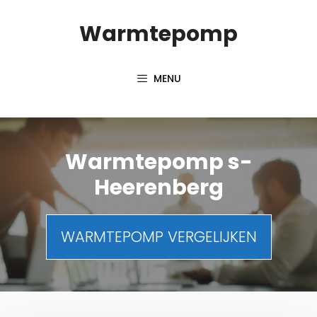
Spring
Warmtepomp
naar
inhoud
MENU
Warmtepomp s-
Heerenberg
WARMTEPOMP VERGELIJKEN