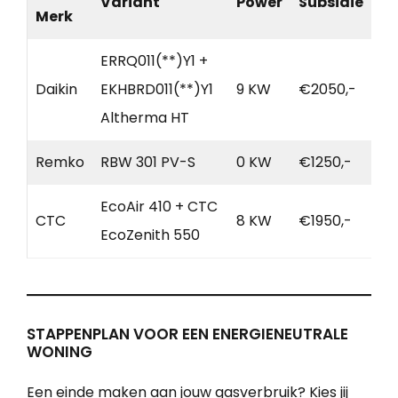
Variant
Power
Subsidie
Merk
ERRQ011(**)Y1 +
Daikin
EKHBRD011(**)Y1
9 KW
€2050,-
Altherma HT
Remko
RBW 301 PV-S
0 KW
€1250,-
EcoAir 410 + CTC
CTC
8 KW
€1950,-
EcoZenith 550
STAPPENPLAN VOOR EEN ENERGIENEUTRALE
WONING
Een einde maken aan jouw gasverbruik? Kies jij