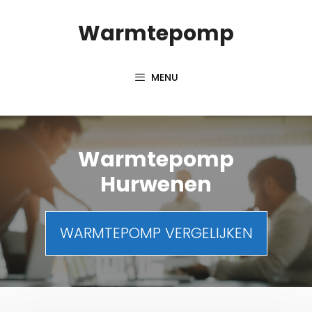
Spring
Warmtepomp
naar
inhoud
MENU
Warmtepomp
Hurwenen
WARMTEPOMP VERGELIJKEN