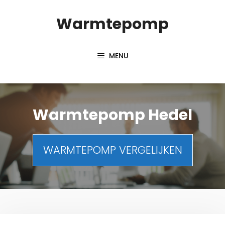
Spring
Warmtepomp
naar
inhoud
MENU
Warmtepomp Hedel
WARMTEPOMP VERGELIJKEN