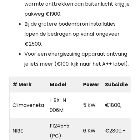
warmte onttrekken aan buitenlucht krijg je
pakweg €1900.
Bij de grotere bodembron installaties
lopen de bedragen op vanaf ongeveer
€2500.
Voor een energiezuinig apparaat ontvang
je iets meer (€100, kijk naar het A++ label).
# Merk
Model
Power
Subsidie
i-BX-N
Climaveneta
5 KW
€1800,-
006M
F1245-5
NIBE
6 KW
€2800,-
(PC)