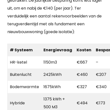
gebruiken. De jaarlijkse besparing komt iets lager
uit, om en nabij de €140 (per jaar). Ter
verduidelijk een aantal rekenvoorbeelden van de
terugverdientijd met als fundament een
nieuwbouwwoning (goede isolatie):
# Systeem
Energievraag
Kosten
Bespa
HR-ketel
1150m3
€667
–
Buitenlucht
2425kWh
€460
€207
Bodemwarmte
1675kWh
€327
€340
1375 kWh +
Hybride
€494
€173
500 M3