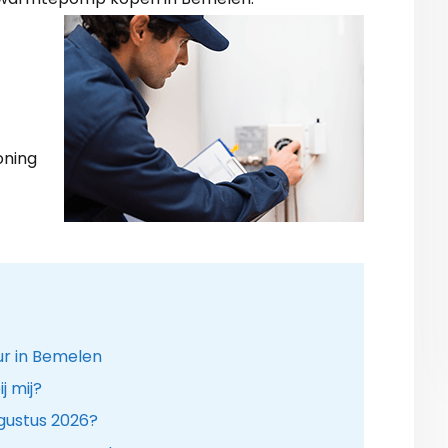
oning
ur in Bemelen
 mij?
gustus 2026?