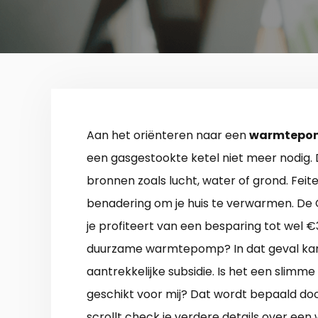
Aan het oriënteren naar een
warmtepom
een gasgestookte ketel niet meer nodig. De
bronnen zoals lucht, water of grond. Feit
benadering om je huis te verwarmen. De 
je profiteert van een besparing tot wel €
duurzame warmtepomp? In dat geval kan
aantrekkelijke subsidie. Is het een slimme
geschikt voor mij? Dat wordt bepaald door
scrollt check je verdere details over e