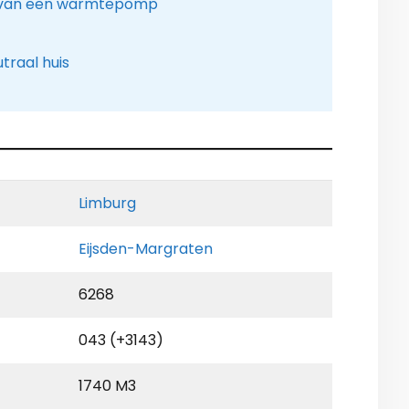
n van een warmtepomp
traal huis
Limburg
Eijsden-Margraten
6268
043 (+3143)
1740 M3