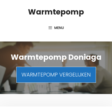
Spring
Warmtepomp
naar
inhoud
MENU
Warmtepomp Doniaga
WARMTEPOMP VERGELIJKEN