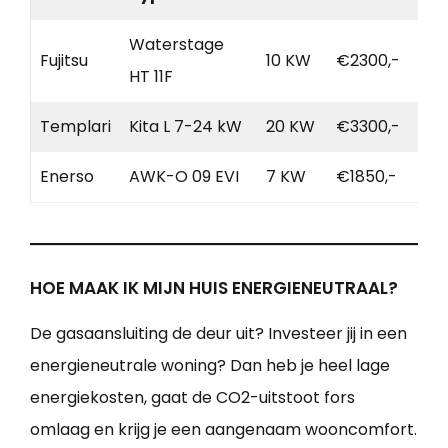
Waterstage
Fujitsu
10 KW
€2300,-
HT 11F
Templari
Kita L 7-24 kW
20 KW
€3300,-
Enerso
AWK-O 09 EVI
7 KW
€1850,-
HOE MAAK IK MIJN HUIS ENERGIENEUTRAAL?
De gasaansluiting de deur uit? Investeer jij in een
energieneutrale woning? Dan heb je heel lage
energiekosten, gaat de CO2-uitstoot fors
omlaag en krijg je een aangenaam wooncomfort.