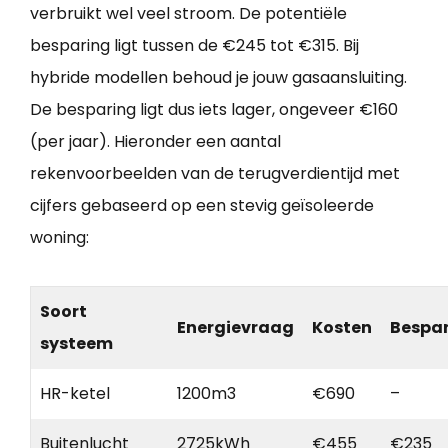
verbruikt wel veel stroom. De potentiële
besparing ligt tussen de €245 tot €315. Bij
hybride modellen behoud je jouw gasaansluiting.
De besparing ligt dus iets lager, ongeveer €160
(per jaar). Hieronder een aantal
rekenvoorbeelden van de terugverdientijd met
cijfers gebaseerd op een stevig geïsoleerde
woning:
Soort
Energievraag
Kosten
Bespa
systeem
HR-ketel
1200m3
€690
–
Buitenlucht
2725kWh
€455
€235