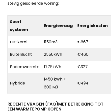
stevig geïsoleerde woning:
Soort
Energievraag
Energiekosten
systeem
HR-ketel
1150m3
€667
Buitenlucht
2550kWh
€460
Bodemwarmte
1775kWh
€327
1450 kWh +
Hybride
€494
600 M3
RECENTE VRAGEN (FAQ)MET BETREKKING TOT
EEN WARMTEPOMP KOPEN