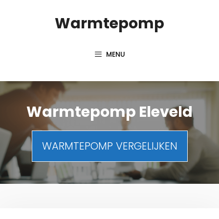
Spring
Warmtepomp
naar
inhoud
MENU
Warmtepomp Eleveld
WARMTEPOMP VERGELIJKEN