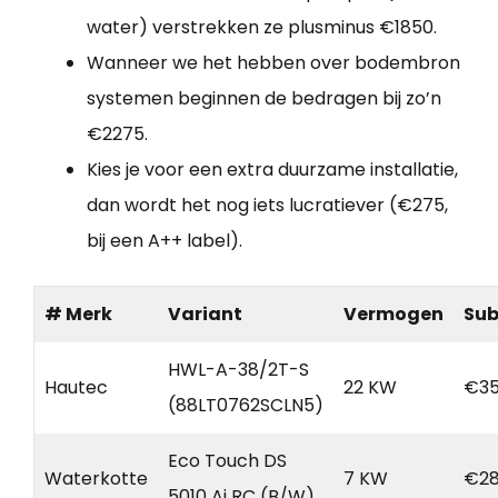
water) verstrekken ze plusminus €1850.
Wanneer we het hebben over bodembron
systemen beginnen de bedragen bij zo’n
€2275.
Kies je voor een extra duurzame installatie,
dan wordt het nog iets lucratiever (€275,
bij een A++ label).
# Merk
Variant
Vermogen
Sub
HWL-A-38/2T-S
Hautec
22 KW
€35
(88LT0762SCLN5)
Eco Touch DS
Waterkotte
7 KW
€28
5010 Ai RC (B/W)