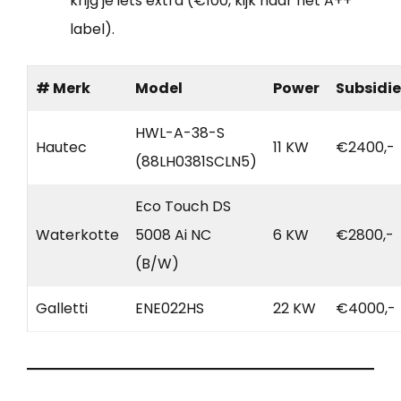
krijg je iets extra (€100, kijk naar het A++
label).
# Merk
Model
Power
Subsidie
HWL-A-38-S
Hautec
11 KW
€2400,-
(88LH0381SCLN5)
Eco Touch DS
Waterkotte
5008 Ai NC
6 KW
€2800,-
(B/W)
Galletti
ENE022HS
22 KW
€4000,-