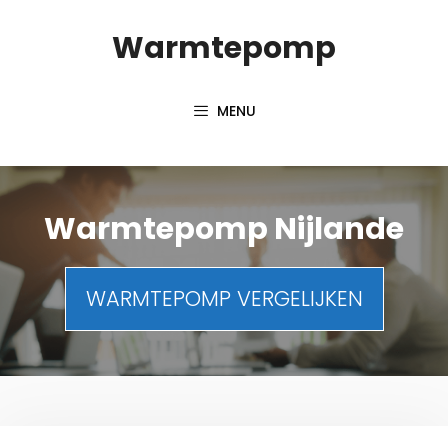
Spring
Warmtepomp
naar
inhoud
MENU
Warmtepomp Nijlande
WARMTEPOMP VERGELIJKEN