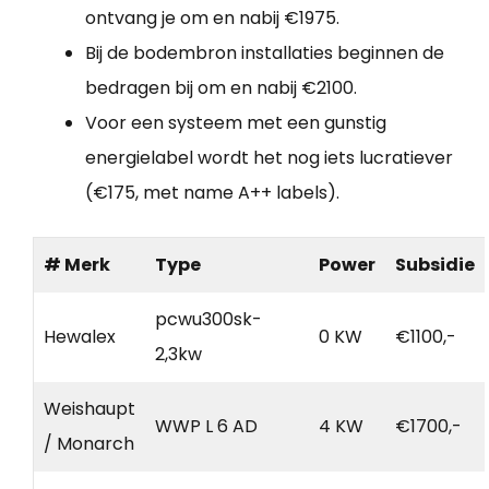
ontvang je om en nabij €1975.
Bij de bodembron installaties beginnen de
bedragen bij om en nabij €2100.
Voor een systeem met een gunstig
energielabel wordt het nog iets lucratiever
(€175, met name A++ labels).
# Merk
Type
Power
Subsidie
pcwu300sk-
Hewalex
0 KW
€1100,-
2,3kw
Weishaupt
WWP L 6 AD
4 KW
€1700,-
/ Monarch