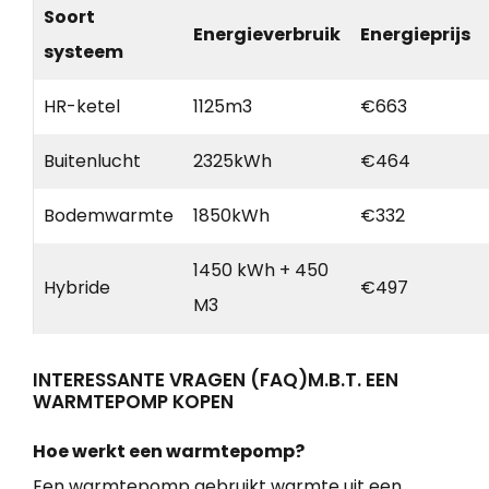
Soort
Energieverbruik
Energieprijs
systeem
HR-ketel
1125m3
€663
Buitenlucht
2325kWh
€464
Bodemwarmte
1850kWh
€332
1450 kWh + 450
Hybride
€497
M3
INTERESSANTE VRAGEN (FAQ)M.B.T. EEN
WARMTEPOMP KOPEN
Hoe werkt een warmtepomp?
Een warmtepomp gebruikt warmte uit een