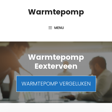
Spring
Warmtepomp
naar
inhoud
MENU
Warmtepomp
Eexterveen
WARMTEPOMP VERGELIJKEN