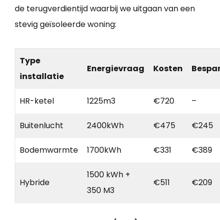
de terugverdientijd waarbij we uitgaan van een
stevig geïsoleerde woning:
Type
Energievraag
Kosten
Bespa
installatie
HR-ketel
1225m3
€720
–
Buitenlucht
2400kWh
€475
€245
Bodemwarmte
1700kWh
€331
€389
1500 kWh +
Hybride
€511
€209
350 M3