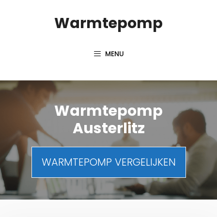
Spring
Warmtepomp
naar
inhoud
MENU
Warmtepomp
Austerlitz
WARMTEPOMP VERGELIJKEN