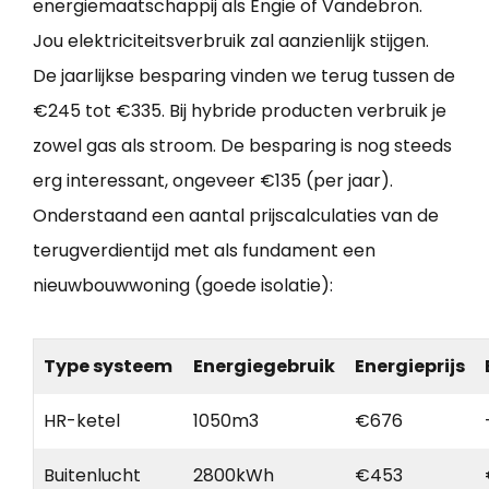
energiemaatschappij als Engie of Vandebron.
Jou elektriciteitsverbruik zal aanzienlijk stijgen.
De jaarlijkse besparing vinden we terug tussen de
€245 tot €335. Bij hybride producten verbruik je
zowel gas als stroom. De besparing is nog steeds
erg interessant, ongeveer €135 (per jaar).
Onderstaand een aantal prijscalculaties van de
terugverdientijd met als fundament een
nieuwbouwwoning (goede isolatie):
Type systeem
Energiegebruik
Energieprijs
HR-ketel
1050m3
€676
Buitenlucht
2800kWh
€453