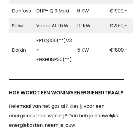
Danfoss
DHP-iQ 9 Maxi
6 KW
€1900,-
Solvis
Vaero AL 11kW
10 KW
€2150,-
ERLQ006(**)V3
Daikin
+
5 KW
€1800,-
EHSH08P30(**)
HOE WORDT EEN WONING ENERGIENEUTRAAL?
Helemaal van het gas af? Kies jij voor een
energieneutrale woning? Dan heb je nauwelijks
energiekosten, neem je jouw