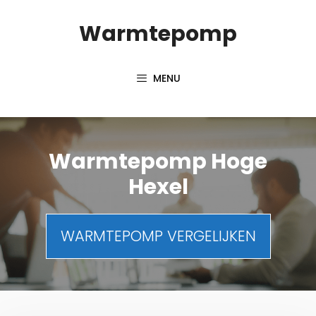
Spring
Warmtepomp
naar
inhoud
MENU
Warmtepomp Hoge
Hexel
WARMTEPOMP VERGELIJKEN