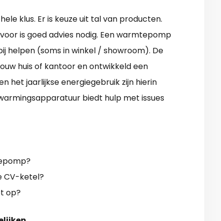
e klus. Er is keuze uit tal van producten.
arvoor is goed advies nodig. Een warmtepomp
erbij helpen (soms in winkel / showroom). De
jouw huis of kantoor en ontwikkeld een
n het jaarlijkse energiegebruik zijn hierin
warmingsapparatuur biedt hulp met issues
mtepomp?
ge CV-ketel?
et op?
elijken