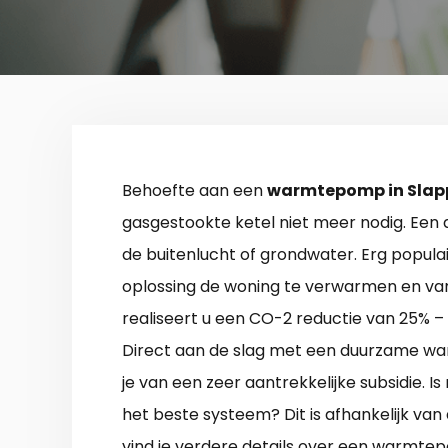
Behoefte aan een
warmtepomp in Slap
gasgestookte ketel niet meer nodig. Een 
de buitenlucht of grondwater. Erg populai
oplossing de woning te verwarmen en va
realiseert u een CO-2 reductie van 25% – 
Direct aan de slag met een duurzame w
je van een zeer aantrekkelijke subsidie. Is 
het beste systeem? Dit is afhankelijk va
vind je verdere details over een warmte