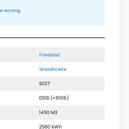
le woning
Friesland
Waadhoeke
9037
0518 (+31518)
1450 M3
2580 kWh