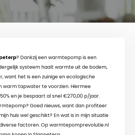
peterp
? Dankzij een warmtepomp is een
dergelijk systeem haalt warmte uit de bodem,
r, want het is een zuinige en ecologische
n warm tapwater te voorzien. Hiermee
50% en je bespaart al snel €270,00 p/jaar.
armtepomp? Goed nieuws, want dan profiteer
mijn huis wel geschikt? En wat is in mijn situatie
n diverse factoren. Op warmtepomprevolutie.nl
pomp kopen in Slappeterp.