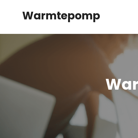
Spring
Warmtepomp
naar
inhoud
War