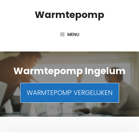
Spring
Warmtepomp
naar
inhoud
MENU
Warmtepomp Ingelum
WARMTEPOMP VERGELIJKEN