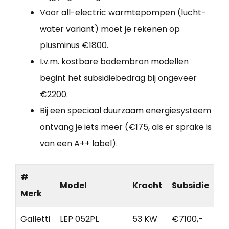
Voor all-electric warmtepompen (lucht-
water variant) moet je rekenen op
plusminus €1800.
I.v.m. kostbare bodembron modellen
begint het subsidiebedrag bij ongeveer
€2200.
Bij een speciaal duurzaam energiesysteem
ontvang je iets meer (€175, als er sprake is
van een A++ label).
#
Model
Kracht
Subsidie
Merk
Galletti
LEP 052PL
53 KW
€7100,-