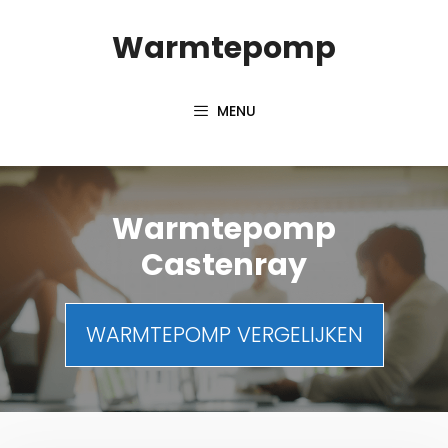
Spring
Warmtepomp
naar
inhoud
MENU
Warmtepomp
Castenray
WARMTEPOMP VERGELIJKEN