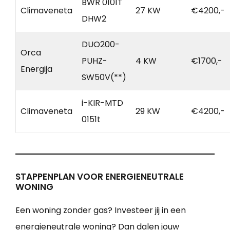
BWR 0101T
Climaveneta
27 KW
€4200,-
DHW2
DUO200-
Orca
PUHZ-
4 KW
€1700,-
Energija
SW50V(**)
i-KIR-MTD
Climaveneta
29 KW
€4200,-
0151t
STAPPENPLAN VOOR ENERGIENEUTRALE
WONING
Een woning zonder gas? Investeer jij in een
energieneutrale woning? Dan dalen jouw