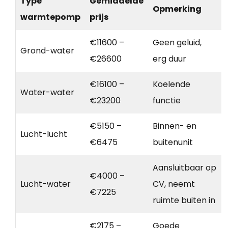
Type
Gemiddelde
Opmerking
warmtepomp
prijs
€11600 –
Geen geluid,
Grond-water
€26600
erg duur
€16100 –
Koelende
Water-water
€23200
functie
€5150 –
Binnen- en
Lucht-lucht
€6475
buitenunit
Aansluitbaar op
€4000 –
Lucht-water
CV, neemt
€7225
ruimte buiten in
€2175 –
Goede