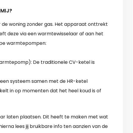
 MIJ?
de woning zonder gas. Het apparaat onttrekt
geeft deze via een warmtewisselaar af aan het
2 type warmtepompen:
 warmtepomp): De traditionele CV-ketel is
 een systeem samen met de HR-ketel
elt in op momenten dat het heel koud is of
r laten plaatsen. Dit heeft te maken met wat
hierna lees jij bruikbare info ten aanzien van de