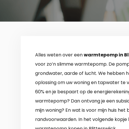
Alles weten over een
warmtepomp in Bli
voor zo’n slimme warmtepomp. De pomp m
grondwater, aarde of lucht. We hebben h
oplossing om uw woning en tapwater te 
60% en je bespaart op de energierekening,
warmtepomp? Dan ontvang je een subsidie
mijn woning? En wat is voor mijn huis het 
randvoorwaarden. In het volgende kopje be
warmtepomp kopen in Blitterswijck.