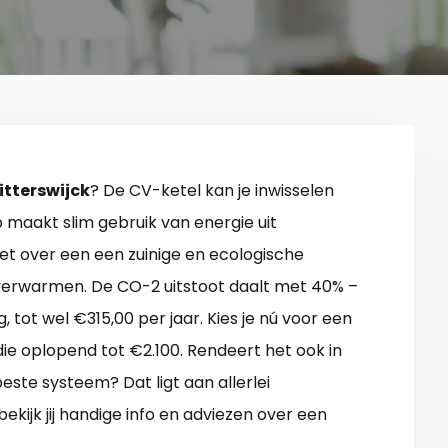
tterswijck
? De CV-ketel kan je inwisselen
aakt slim gebruik van energie uit
et over een een zuinige en ecologische
verwarmen. De CO-2 uitstoot daalt met 40% –
 tot wel €315,00 per jaar. Kies je nú voor een
 oplopend tot €2.100. Rendeert het ook in
beste systeem? Dat ligt aan allerlei
kijk jij handige info en adviezen over een