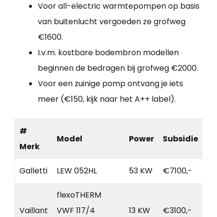
Voor all-electric warmtepompen op basis
van buitenlucht vergoeden ze grofweg
€1600.
I.v.m. kostbare bodembron modellen
beginnen de bedragen bij grofweg €2000.
Voor een zuinige pomp ontvang je iets
meer (€150, kijk naar het A++ label).
#
Model
Power
Subsidie
Merk
Galletti
LEW 052HL
53 KW
€7100,-
flexoTHERM
Vaillant
VWF 117/4
13 KW
€3100,-