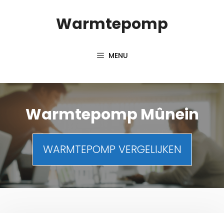
Spring
Warmtepomp
naar
inhoud
MENU
Warmtepomp Mûnein
WARMTEPOMP VERGELIJKEN