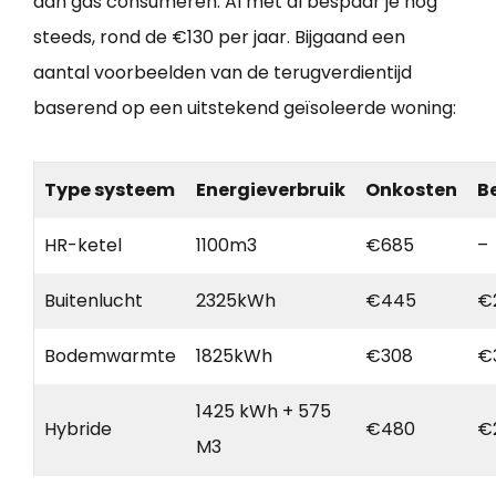
aan gas consumeren. Al met al bespaar je nog
steeds, rond de €130 per jaar. Bijgaand een
aantal voorbeelden van de terugverdientijd
baserend op een uitstekend geïsoleerde woning:
Type systeem
Energieverbruik
Onkosten
B
HR-ketel
1100m3
€685
–
Buitenlucht
2325kWh
€445
€
Bodemwarmte
1825kWh
€308
€
1425 kWh + 575
Hybride
€480
€
M3