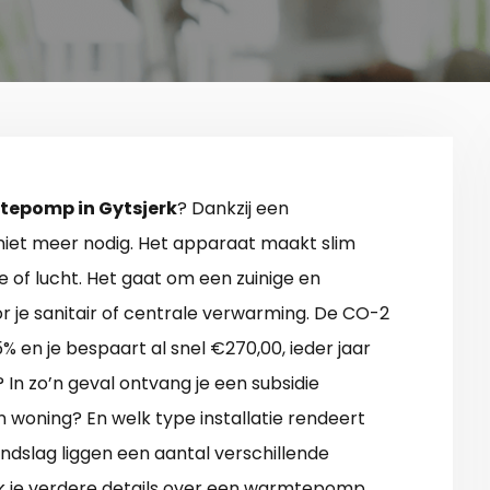
epomp in Gytsjerk
? Dankzij een
iet meer nodig. Het apparaat maakt slim
 of lucht. Het gaat om een zuinige en
 je sanitair of centrale verwarming. De CO-2
 en je bespaart al snel €270,00, ieder jaar
 In zo’n geval ontvang je een subsidie
n woning? En welk type installatie rendeert
ndslag liggen een aantal verschillende
k je verdere details over een warmtepomp