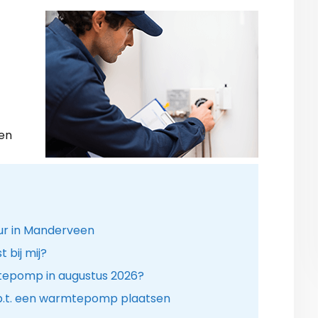
gen
ur in Manderveen
bij mij?
tepomp in augustus 2026?
b.t. een warmtepomp plaatsen