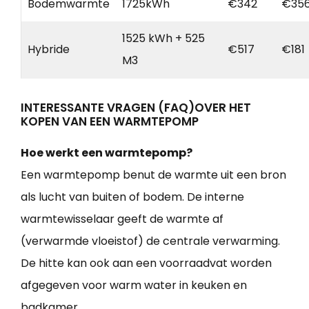
Bodemwarmte
1725kWh
€342
€35
1525 kWh + 525
Hybride
€517
€181
M3
INTERESSANTE VRAGEN (FAQ)OVER HET
KOPEN VAN EEN WARMTEPOMP
Hoe werkt een warmtepomp?
Een warmtepomp benut de warmte uit een bron
als lucht van buiten of bodem. De interne
warmtewisselaar geeft de warmte af
(verwarmde vloeistof) de centrale verwarming.
De hitte kan ook aan een voorraadvat worden
afgegeven voor warm water in keuken en
badkamer.