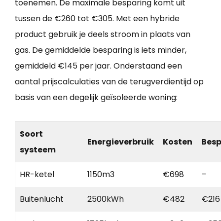
toenemen. De maximale besparing komt uit
tussen de €260 tot €305. Met een hybride
product gebruik je deels stroom in plaats van
gas. De gemiddelde besparing is iets minder,
gemiddeld €145 per jaar. Onderstaand een
aantal prijscalculaties van de terugverdientijd op
basis van een degelijk geïsoleerde woning:
Soort
Energieverbruik
Kosten
Besp
systeem
HR-ketel
1150m3
€698
–
Buitenlucht
2500kWh
€482
€216