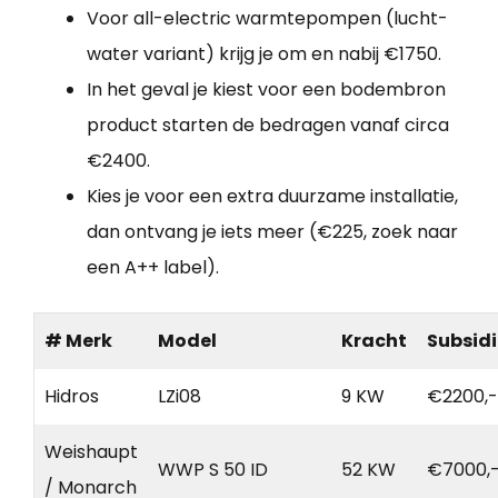
Voor all-electric warmtepompen (lucht-
water variant) krijg je om en nabij €1750.
In het geval je kiest voor een bodembron
product starten de bedragen vanaf circa
€2400.
Kies je voor een extra duurzame installatie,
dan ontvang je iets meer (€225, zoek naar
een A++ label).
# Merk
Model
Kracht
Subsidi
Hidros
LZi08
9 KW
€2200,-
Weishaupt
WWP S 50 ID
52 KW
€7000,
/ Monarch