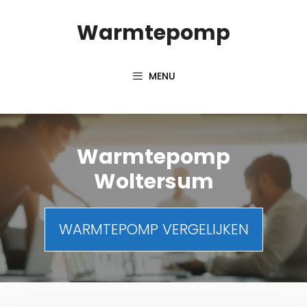
Spring
Warmtepomp
naar
inhoud
MENU
Warmtepomp
Woltersum
WARMTEPOMP VERGELIJKEN