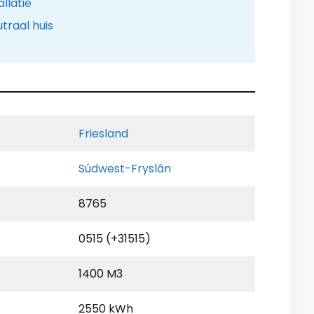
llatie
traal huis
Friesland
Súdwest-Fryslân
8765
0515 (+31515)
1400 M3
2550 kWh