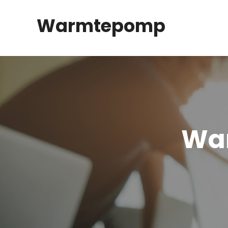
Spring
Warmtepomp
naar
inhoud
Wa