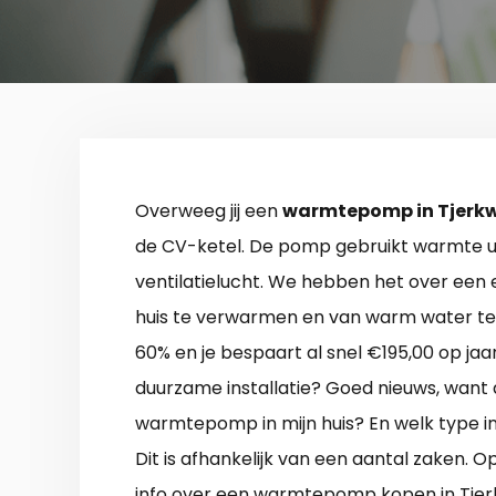
Overweeg jij een
warmtepomp in Tjerk
de CV-ketel. De pomp gebruikt warmte uit
ventilatielucht. We hebben het over een 
huis te verwarmen en van warm water te 
60% en je bespaart al snel €195,00 op jaar
duurzame installatie? Goed nieuws, want d
warmtepomp in mijn huis? En welk type in
Dit is afhankelijk van een aantal zaken.
info over een warmtepomp kopen in Tjer